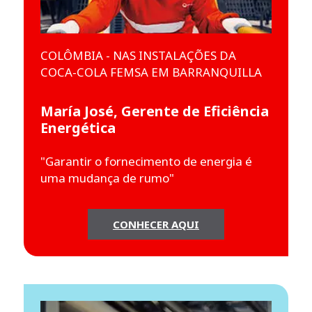
COLÔMBIA - NAS INSTALAÇÕES DA
COCA-COLA FEMSA EM BARRANQUILLA
María José, Gerente de Eficiência
Energética
"Garantir o fornecimento de energia é
uma mudança de rumo"
CONHECER AQUI