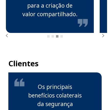
para a criação de
r
valor compartilhado.
o
i
r
e
t
n
S
A
e
g
u
i
n
t
Clientes
e
Os principais
benefícios colaterais
da segurança