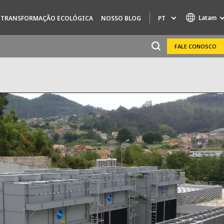
Latam
PT
TRANSFORMAÇÃO ECOLÓGICA
NOSSO BLOG
FALE CONOSCO
Specialty Brands
AIR QUALITY
ENGINEERING & CONSULTING
HAZARDOUS WASTE EUROPE
INDÚSTRIAS DE SOLUÇÕES GLOBAIS
SOLUÇÕES NUCLEARES
OFIS
SEDE BENELUX
VEOLIA AGRICULTURE