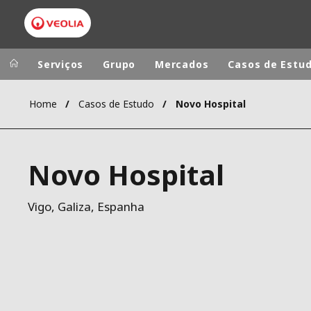
Serviços
Grupo
Mercados
Casos de Estu
Home
Casos de Estudo
Novo Hospital
Veolia Group
In the wo
AMÉRICA LAT
VEOLIA.COM
Novo Hospital
AUSTRÁLIA E
CAMPUS
EUROPA
FUNDAÇÃO
Vigo, Galiza, Espanha
INSTITUTO