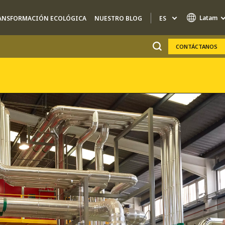
Latam
ES
ANSFORMACIÓN ECOLÓGICA
NUESTRO BLOG
CONTÁCTANOS
Marcas de especialidad
AIR QUALITY
ENGINEERING & CONSULTING
HAZARDOUS WASTE EUROPE
INDUSTRIAS SOLUCIONES GLOBALES
NUCLEAR SOLUTIONS
OFIS
SEDE BENELUX
VEOLIA AGRICULTURE