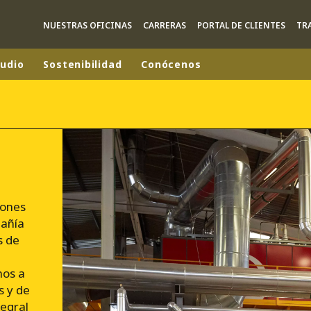
NUESTRAS OFICINAS
CARRERAS
PORTAL DE CLIENTES
TR
tudio
Sostenibilidad
Conócenos
 mundial
INA
NORTEAMÉRICA
 NUEVA ZELANDA
ÁFRICA Y ORIENTE MEDIO
ÁSIA
iones
pañía
s de
mos a
s y de
egral