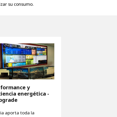
izar su consumo.
rformance y
ciencia energética -
bgrade
ia aporta toda la