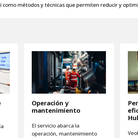
así como métodos y técnicas que permiten reducir y optim
e
Operación y
Pe
mantenimiento
efi
Hu
El servicio abarca la
la
Veol
operación, mantenimiento