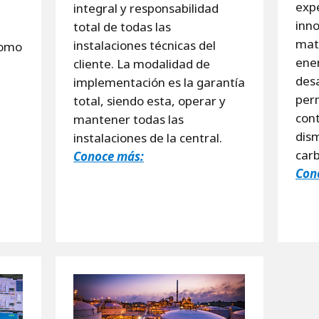
expe
integral y responsabilidad
inno
total de todas las
mate
instalaciones técnicas del
como
ener
cliente. La modalidad de
desa
implementación es la garantía
perm
total, siendo esta, operar y
cont
mantener todas las
dism
instalaciones de la central.
carb
Conoce más:
Con