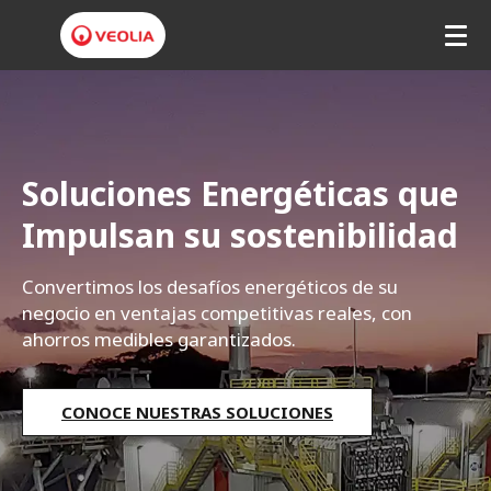
V
e
o
Soluciones Energéticas que
l
Impulsan su sostenibilidad
i
a
Convertimos los desafíos energéticos de su
negocio en ventajas competitivas reales, con
ahorros medibles garantizados.
CONOCE NUESTRAS SOLUCIONES