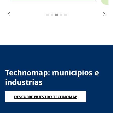
e
t
n
S
A
i
g
u
i
e
n
t
e
Technomap: municipios e 
industrias
DESCUBRE NUESTRO TECHNOMAP