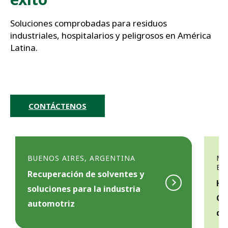
Soluciones comprobadas para residuos 
industriales, hospitalarios y peligrosos en América 
Latina.
CONTÁCTENOS
BUENOS AIRES, ARGENTINA
MA
EC
Recuperación de solventes y
Ho
soluciones para la industria
Ge
r
automotriz
o
de
i
r