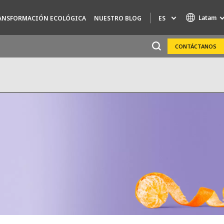
Latam
ES
ANSFORMACIÓN ECOLÓGICA
NUESTRO BLOG
CONTÁCTANOS
Marcas de especialidad
AIR QUALITY
ENGINEERING & CONSULTING
HAZARDOUS WASTE EUROPE
INDUSTRIAS SOLUCIONES GLOBALES
NUCLEAR SOLUTIONS
OFIS
SEDE BENELUX
VEOLIA AGRICULTURE