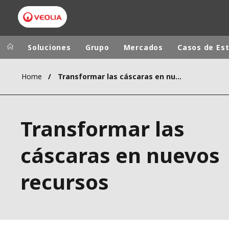
Soluciones
Grupo
Mercados
Casos de Es
Home
Transformar las cáscaras en nuevos recursos
Grupo Veolia
Presencia
AMÉRICA LAT
VEOLIA.COM
Transformar las
AUSTRALIA Y
CAMPUS
EUROPA
cáscaras en nuevos
FUNDACIÓN
INSTITUTO
recursos