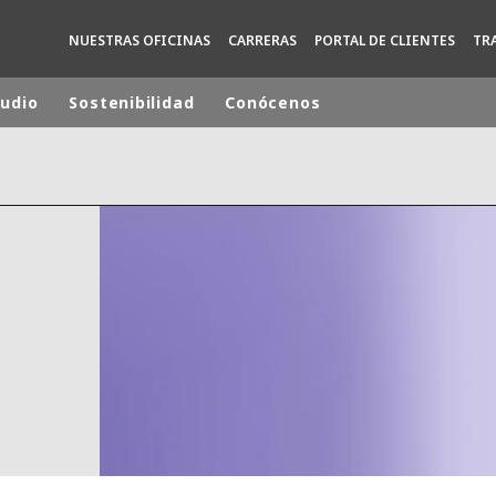
NUESTRAS OFICINAS
CARRERAS
PORTAL DE CLIENTES
TR
tudio
Sostenibilidad
Conócenos
 mundial
INA
NORTEAMÉRICA
 NUEVA ZELANDA
ÁFRICA Y ORIENTE MEDIO
ÁSIA