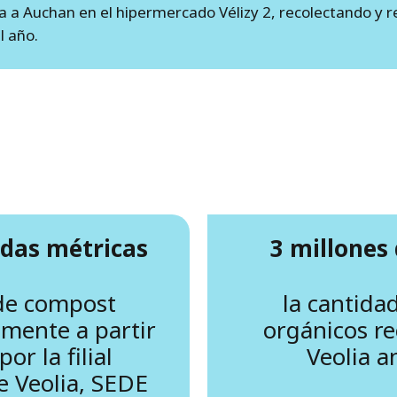
 a Auchan en el hipermercado Vélizy 2, recolectando y 
l año.
adas métricas
3 millones
 de compost
la cantida
mente a partir
orgánicos r
or la filial
Veolia 
e Veolia, SEDE