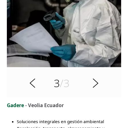
r
o
i
r
e
t
3
/3
n
S
A
i
g
u
i
Gadere
- Veolia Ecuador
e
n
t
e
Soluciones integrales en gestión ambiental