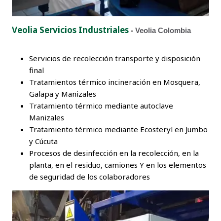
g
u
i
Veolia Servicios Industriales
e
-
Veolia Colombia
n
t
e
Servicios de recolección transporte y disposición
final
Tratamientos térmico incineración en Mosquera,
3
/5
Galapa y Manizales
Tratamiento térmico mediante autoclave
Manizales
Tratamiento térmico mediante Ecosteryl en Jumbo
y Cúcuta
Procesos de desinfección en la recolección, en la
planta, en el residuo, camiones Y en los elementos
de seguridad de los colaboradores