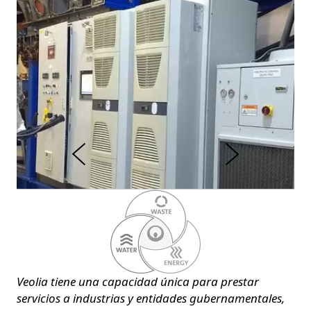
r
o
i
r
e
t
n
S
A
i
g
u
i
e
n
t
e
Veolia tiene una capacidad única para prestar
3
/3
servicios a industrias y entidades gubernamentales,