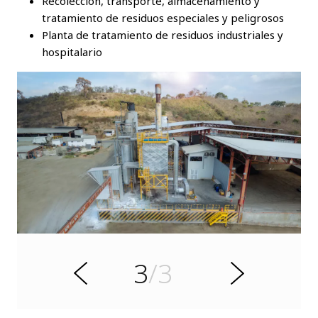
Recolección, transporte, almacenamiento y
tratamiento de residuos especiales y peligrosos
Planta de tratamiento de residuos industriales y
hospitalario
r
o
i
r
e
t
3
/3
n
S
A
i
g
u
i