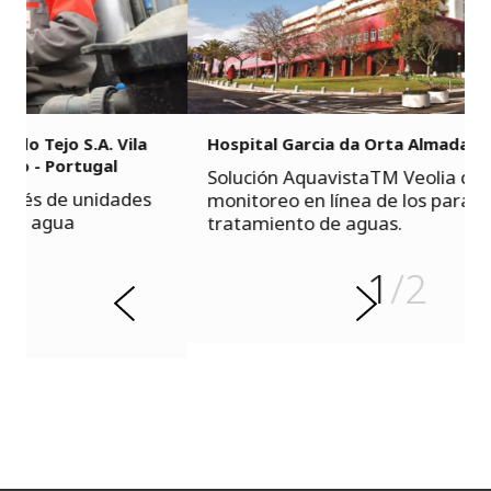
Hospital Garcia da Orta Almada - Portugal
r
Solución AquavistaTM Veolia que permite
o
monitoreo en línea de los parámetros de
i
tratamiento de aguas.
r
e
t
1
/2
n
S
A
i
g
u
i
e
n
t
e